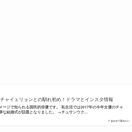
手チャイェリョンとの馴れ初め！ドラマとインスタ情報
メージで知られる国民的俳優です。 私生活では2017年の今年女優のチャ
な結婚式が話題となりました。 →チュサンウク...
あわせて読みたい