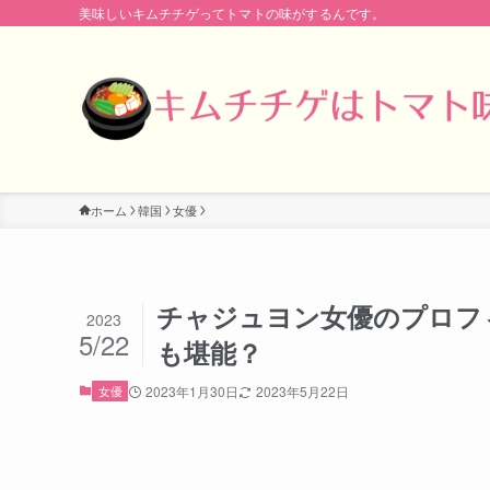
美味しいキムチチゲってトマトの味がするんです。
ホーム
韓国
女優
チャジュヨン女優のプロフ
2023
5/22
も堪能？
女優
2023年1月30日
2023年5月22日