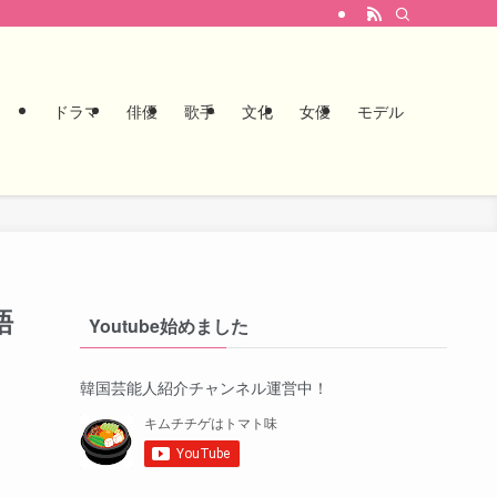
ドラマ
俳優
歌手
文化
女優
モデル
語
Youtube始めました
韓国芸能人紹介チャンネル運営中！