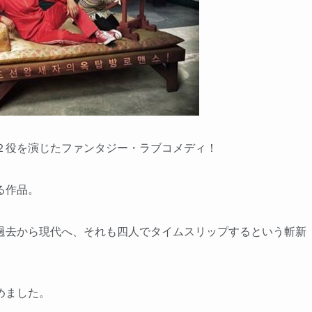
２役を演じたファンタジー・ラブコメディ！
る作品。
過去から現代へ、それも四人でタイムスリップするという斬新
めました。