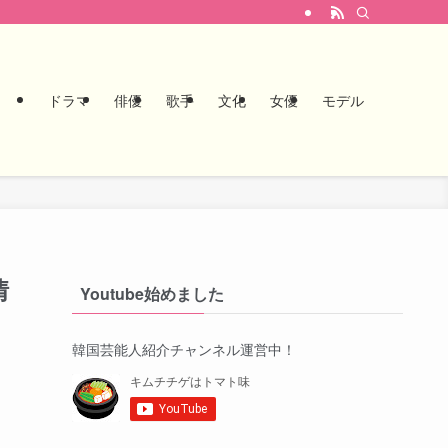
ドラマ
俳優
歌手
文化
女優
モデル
情
Youtube始めました
韓国芸能人紹介チャンネル運営中！