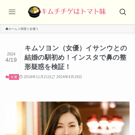
ホーム
韓国
女優
キムソヨン（女優）イサンウとの
2024
結婚の馴初め！インスタで鼻の整
4/19
形疑惑を検証！
2018年11月21日
2024年4月19日
女優