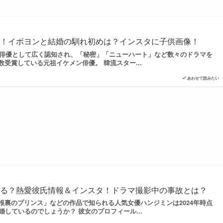
順！イボヨンと結婚の馴れ初めは？インスタに子供画像！
男子俳優として広く認知され、「秘密」「ニューハート」など数々のドラマを
受賞している元祖イケメン俳優。 韓流スター...
あわせて読みたい
てる？熱愛彼氏情報＆インスタ！ドラマ撮影中の事故とは？
根裏のプリンス」などの作品で知られる人気女優ハンジミンは2024年時点
婚しているのでしょうか？ 彼女のプロフィール...