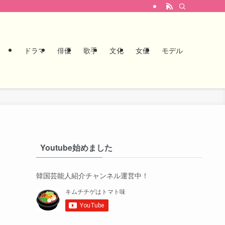
ドラマ
俳優
歌手
文化
女優
モデル
Youtube始めました
！
韓国芸能人紹介チャンネル運営中！