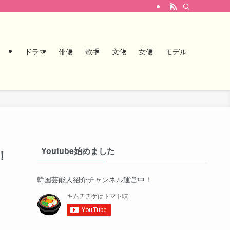
ドラマ
俳優
歌手
文化
女優
モデル
Youtube始めました
！
韓国芸能人紹介チャンネル運営中！