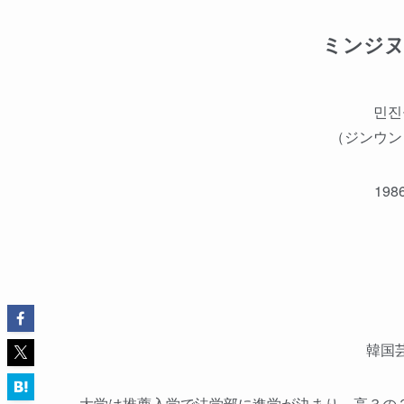
ミンジ
민진
（ジンウン
19
韓国
大学は推薦入学で法学部に進学が決まり、高３の