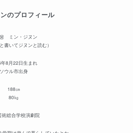
ヌンのプロフィール
웅 ミン・ジヌン
と書いてジヌンと読む）
86年8月22日生まれ
ソウル市出身
188㎝
80㎏
芸術総合学校演劇院
２学期は遊んで暮らしていたとか。